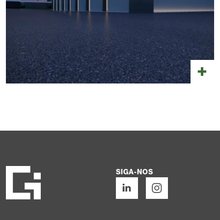
2025 . LEIRIA
SIGA-NOS